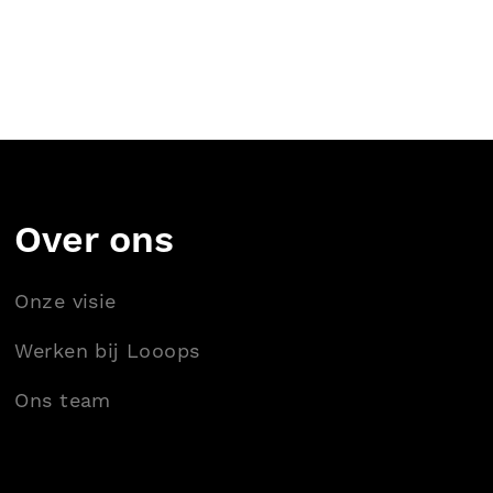
Over ons
Onze visie
Werken bij Looops
Ons team