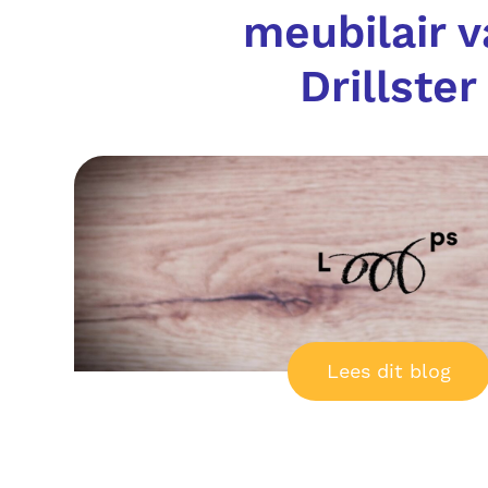
meubilair 
Drillster
Lees dit blog