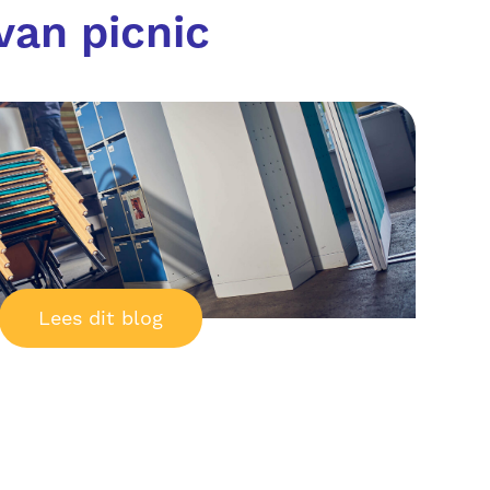
van picnic
Lees dit blog