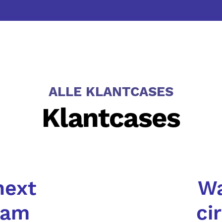
ALLE KLANTCASES
Klantcases
next
Wa
aam
ci