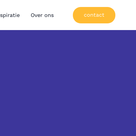
nspiratie
Over ons
contact