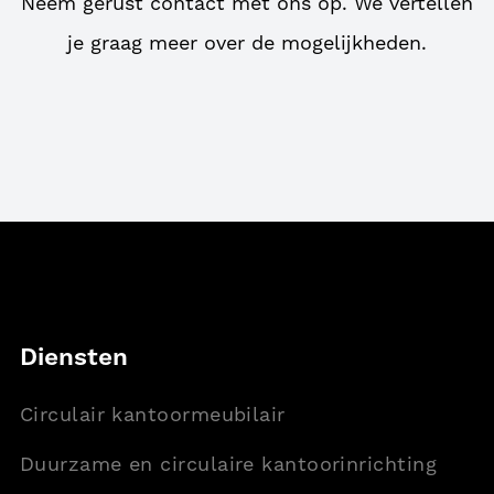
Neem gerust contact met ons op. We vertellen
je graag meer over de mogelijkheden.
Footer
Diensten
Circulair kantoormeubilair
Duurzame en circulaire kantoorinrichting