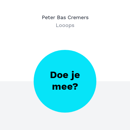
Peter Bas Cremers
Looops
Doe je
mee?