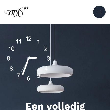
Ga naar de inhoud
Een volledig