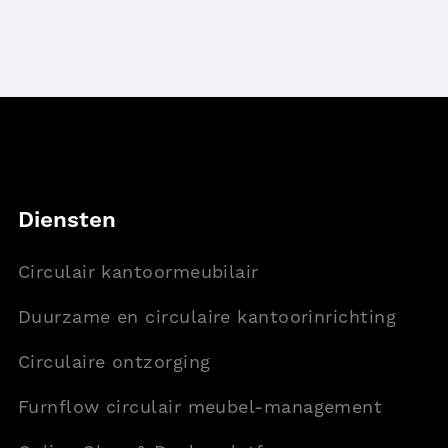
Footer
Diensten
Circulair kantoormeubilair
Duurzame en circulaire kantoorinrichting
Circulaire ontzorging
Furnflow circulair meubel-management